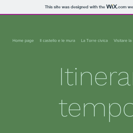
This site was designed with the
.com
web
Home page
Il castello e le mura
La Torre civica
Visitare la 
Itinera
temp